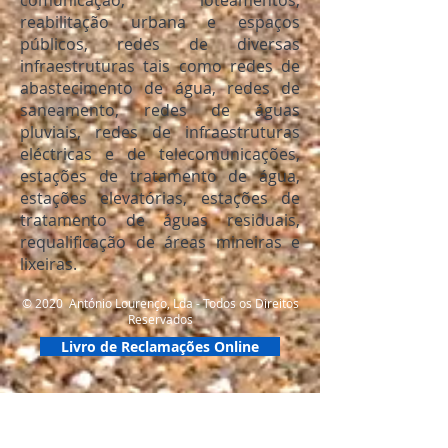
comunicação, loteamentos,
reabilitação urbana e espaços
públicos, redes de diversas
infraestruturas tais como redes de
abastecimento de água, redes de
saneamento, redes de águas
pluviais, redes de infraestruturas
eléctricas e de telecomunicações,
estações de tratamento de água,
estações elevatórias, estações de
tratamento de águas residuais,
requalificação de áreas mineiras e
lixeiras.
© 2020 António Lourenço, Lda - Todos os Direitos
Reservados
Livro de Reclamações Online
Escritórios